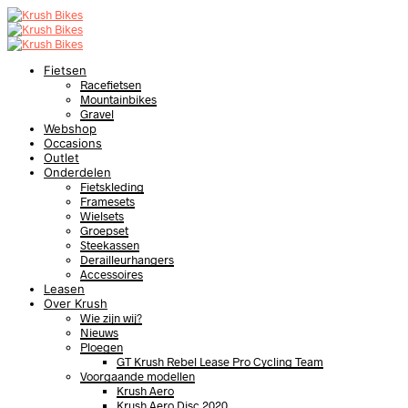
Fietsen
Racefietsen
Mountainbikes
Gravel
Webshop
Occasions
Outlet
Onderdelen
Fietskleding
Framesets
Wielsets
Groepset
Steekassen
Derailleurhangers
Accessoires
Leasen
Over Krush
Wie zijn wij?
Nieuws
Ploegen
GT Krush Rebel Lease Pro Cycling Team
Voorgaande modellen
Krush Aero
Krush Aero Disc 2020