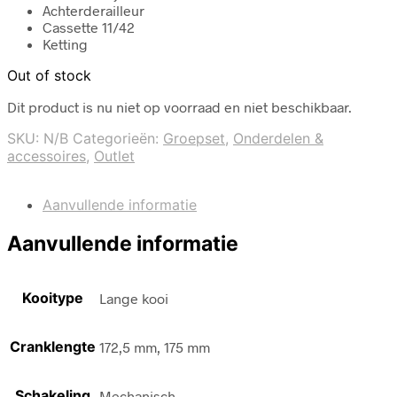
Achterderailleur
Cassette 11/42
Ketting
Out of stock
Dit product is nu niet op voorraad en niet beschikbaar.
SKU:
N/B
Categorieën:
Groepset
,
Onderdelen &
accessoires
,
Outlet
Aanvullende informatie
Aanvullende informatie
Kooitype
Lange kooi
Cranklengte
172,5 mm, 175 mm
Schakeling
Mechanisch