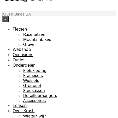
Krush Bikes B.V.
×
Fietsen
Racefietsen
Mountainbikes
Gravel
Webshop
Occasions
Outlet
Onderdelen
Fietskleding
Framesets
Wielsets
Groepset
Steekassen
Derailleurhangers
Accessoires
Leasen
Over Krush
Wie zijn wij?