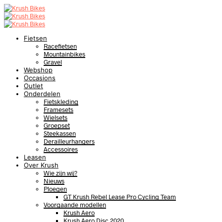
Fietsen
Racefietsen
Mountainbikes
Gravel
Webshop
Occasions
Outlet
Onderdelen
Fietskleding
Framesets
Wielsets
Groepset
Steekassen
Derailleurhangers
Accessoires
Leasen
Over Krush
Wie zijn wij?
Nieuws
Ploegen
GT Krush Rebel Lease Pro Cycling Team
Voorgaande modellen
Krush Aero
Krush Aero Disc 2020